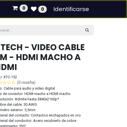
0
Identificarse
0
TECH - VIDEO CABLE
M - HDMI MACHO A
HDMI
U: XTC-152
(0 reseña)
o: Cable para audio y video digital
po de conector: HDMI macho a HDMI macho
olución: Admite hasta 3840x2160p*
ibre del cable: 30 AWG
metro exterior: 5,5mm
erial del contacto: Contactos enchapados en oro
erial del conductor: Acero recubierto de cobre
estimiento: PVC