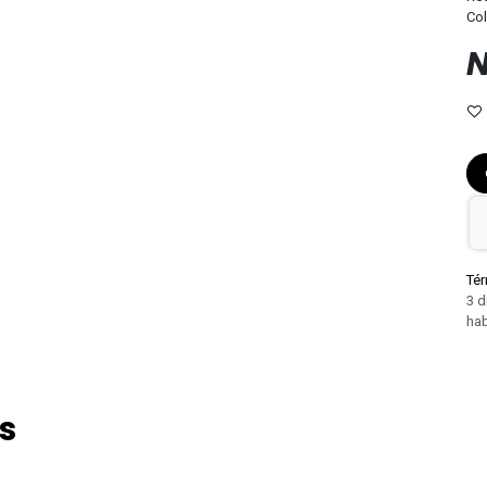
Co
N
Tér
3 d
hab
s