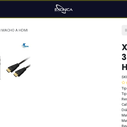
MI MACHO A HDMI
X
3
SK
Tip
Ti
Res
Cal
Diá
Mat
Mat
Rev