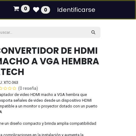
0
Identificarse
0
ONVERTIDOR DE HDMI
MACHO A VGA HEMBRA
XTECH
U: XTC-363
(0 reseña)
aptador de video HDMI macho a VGA hembra que
nsporta señales de video desde un dispositivo HDMI
patible a un monitor o proyector dotado con un puerto
A
ne un diseño compacto y brinda amplia compatibilidad
ta complicaciones en la instalación y aumenta la