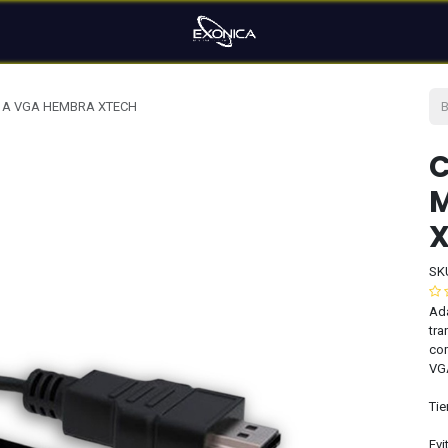
 A VGA HEMBRA XTECH
C
SK
Ad
tra
com
VG
Tie
Evi