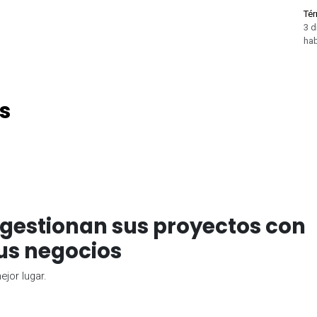
Tér
3 d
hab
s
gestionan sus proyectos con
us negocios
jor lugar.