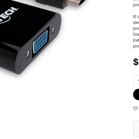
pro
El 
des
pro
Dis
Evi
pro