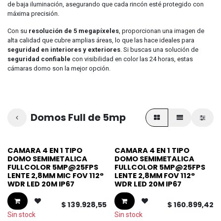
de baja iluminación, asegurando que cada rincón esté protegido con
máxima precisión.
Con su
resolución de 5 megapíxeles
, proporcionan una imagen de
alta calidad que cubre amplias áreas, lo que las hace ideales para
seguridad en interiores y exteriores
. Si buscas una solución de
seguridad confiable
con visibilidad en color las 24 horas, estas
cámaras domo son la mejor opción.
Domos Full de 5mp
CAMARA 4 EN 1 TIPO
CAMARA 4 EN 1 TIPO
DOMO SEMIMETALICA
DOMO SEMIMETALICA
FULLCOLOR 5MP@25FPS
FULLCOLOR 5MP@25FPS
LENTE 2,8MM MIC FOV 112°
LENTE 2,8MM FOV 112°
WDR LED 20M IP67
WDR LED 20M IP67
$
139.928,55
$
160.899,42
Sin stock
Sin stock