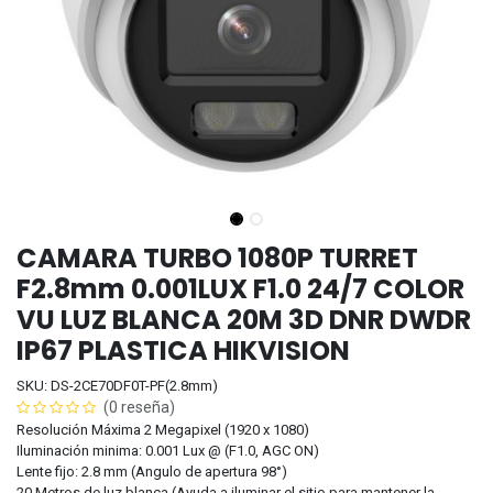
CAMARA TURBO 1080P TURRET
F2.8mm 0.001LUX F1.0 24/7 COLOR
VU LUZ BLANCA 20M 3D DNR DWDR
IP67 PLASTICA HIKVISION
SKU: DS-2CE70DF0T-PF(2.8mm)
(0 reseña)
Resolución Máxima 2 Megapixel (1920 x 1080)
Iluminación minima: 0.001 Lux @ (F1.0, AGC ON)
Lente fijo: 2.8 mm (Angulo de apertura 98°)
20 Metros de luz blanca (Ayuda a iluminar el sitio para mantener la