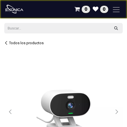
Ir al contenido
0
0
Todos los productos