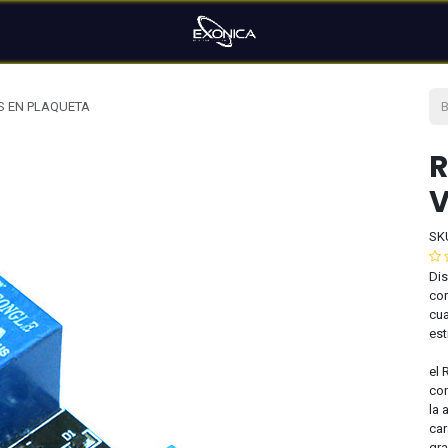
OS EN PLAQUETA
R
V
SK
Dis
cor
cua
est
el 
con
la 
car
gra