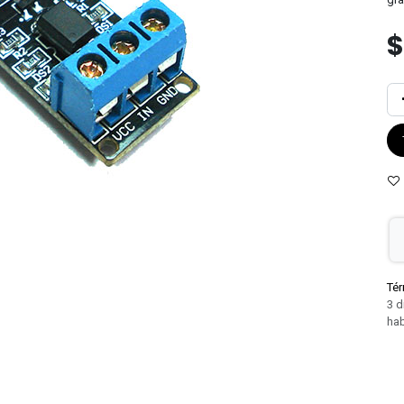
Tér
3 d
hab