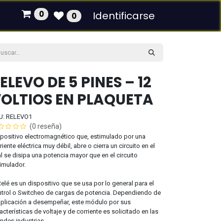
0
Identificarse
0
ELEVO DE 5 PINES – 12
OLTIOS EN PLAQUETA
U: RELEVO1
(0 reseña)
positivo electromagnético que, estimulado por una
riente eléctrica muy débil, abre o cierra un circuito en el
l se disipa una potencia mayor que en el circuito
imulador.
Relé es un dispositivo que se usa por lo general para el
trol o Switcheo de cargas de potencia. Dependiendo de
aplicación a desempeñar, este módulo por sus
acterísticas de voltaje y de corriente es solicitado en las
ndes industrias.